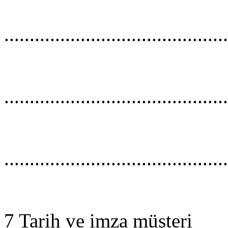
............................................
............................................
............................................
7 Tarih ve imza müşteri