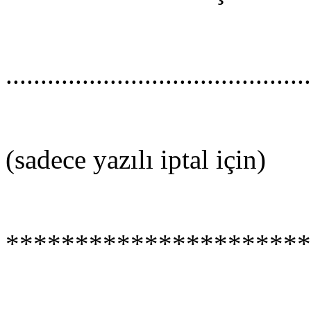
............................................
(sadece yazılı iptal için)
**********************