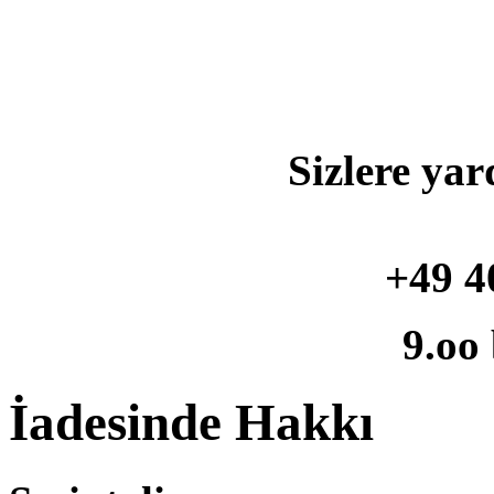
Sizlere yar
+49 4
9.oo
İadesinde Hakkı