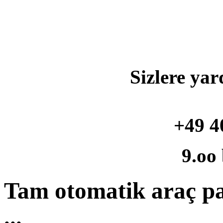
Sizlere yar
+49 4
9.oo
Tam otomatik araç pa
...